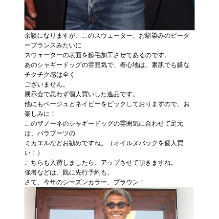
余談になりますが、このスウェーター、お馴染みのピータ
ーブランスみたいに
スウェーターの表面を起毛加工させてあるのです。
あのシャギードッグの雰囲気で、着心地は、素肌でも嫌な
チクチク感は全く
ございません。
展示会で思わず個人買いした逸品です。
他にもベージュとネイビーをピックしておりますので、お
楽しみに！
このザノーネのシャギードッグの雰囲気に合わせて足元
は、パラブーツの
ミカエルなどお勧めですね。（オイルヌバックを個人買
い！）
こちらも入荷しましたら、アップさせて頂きますね。
強者などは、既に先行予約も。
さて、今年のシーズンカラー、ブラウン！