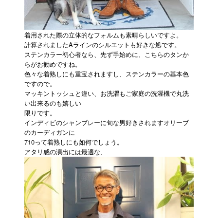
着用された際の立体的なフォルムも素晴らしいですよ。
計算されましたAラインのシルエットも好きな処です。
ステンカラー初心者なら、先ず手始めに、こちらのタンか
らがお勧めですね。
色々な着熟しにも重宝されますし、ステンカラーの基本色
ですので。
マッキントッシュと違い、お洗濯もご家庭の洗濯機で丸洗
い出来るのも嬉しい
限りです。
インディビのシャンブレーに旬な男好きされますオリーブ
のカーディガンに
710って着熟しにも如何でしょう。
アタリ感の演出には最適な、