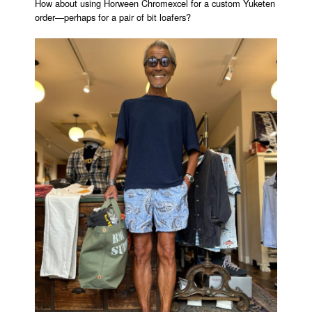
How about using Horween Chromexcel for a custom Yuketen
order—perhaps for a pair of bit loafers?