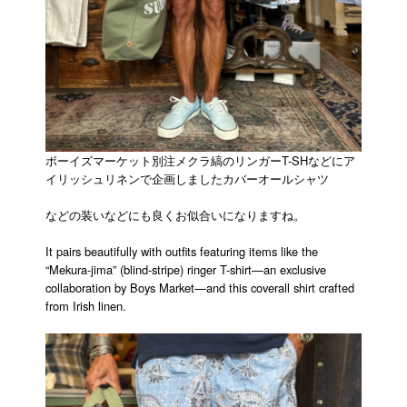
ボーイズマーケット別注メクラ縞のリンガーT-SHなどにア
イリッシュリネンで企画しましたカバーオールシャツ
などの装いなどにも良くお似合いになりますね。
It pairs beautifully with outfits featuring items like the
“Mekura-jima” (blind-stripe) ringer T-shirt—an exclusive
collaboration by Boys Market—and this coverall shirt crafted
from Irish linen.