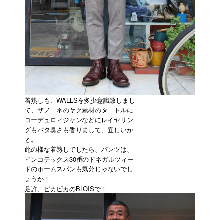
着熟しも、WALLSを多少意識致しまし
て、ザノーネのヤク素材のタートルに
コーデュロィジャンなどにレイヤリン
グもバタ臭さも香りまして、宜しいか
と。
此の様な着熟しでしたら、パンツは、
インコテックス30番のドネガルツィー
ドのホームスパンも気分じゃないでし
ょうか！
足許、ピカピカのBLOISで！