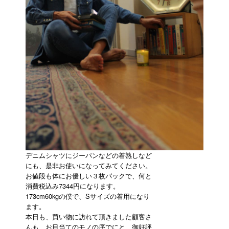
デニムシャツにジーパンなどの着熟しなど
にも、是非お使いになってみてください。
お値段も体にお優しい３枚パックで、何と
消費税込み7344円になります。
173cm60kgの僕で、Sサイズの着用になり
ます。
本日も、買い物に訪れて頂きました顧客さ
んも、お目当てのモノの序でにと、御好評