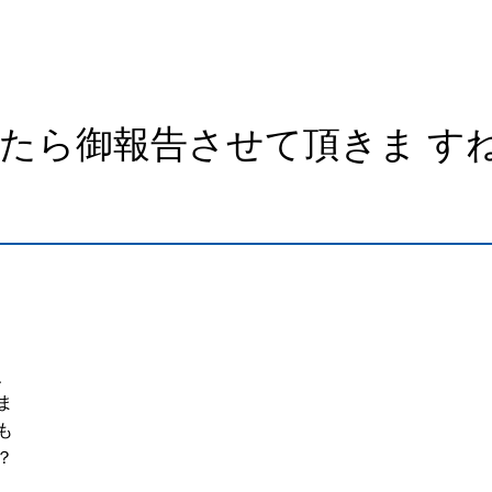
たら御報告させて頂きま す
、
ま
も
？