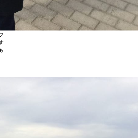
フ
す
も
、