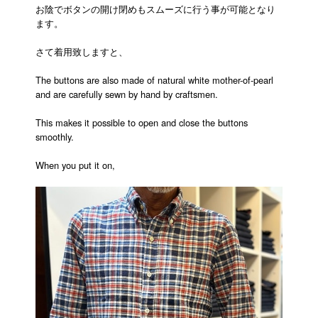
お陰でボタンの開け閉めもスムーズに行う事が可能となり
ます。
さて着用致しますと、
The buttons are also made of natural white mother-of-pearl
and are carefully sewn by hand by craftsmen.
This makes it possible to open and close the buttons
smoothly.
When you put it on,