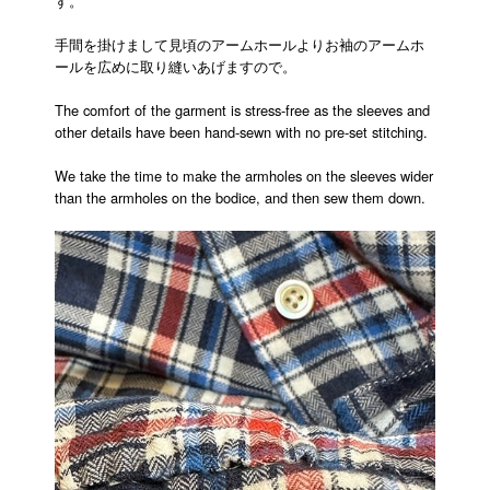
す。
手間を掛けまして見頃のアームホールよりお袖のアームホ
ールを広めに取り縫いあげますので。
The comfort of the garment is stress-free as the sleeves and
other details have been hand-sewn with no pre-set stitching.
We take the time to make the armholes on the sleeves wider
than the armholes on the bodice, and then sew them down.