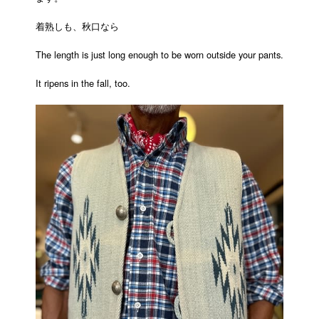
着熟しも、秋口なら
The length is just long enough to be worn outside your pants.
It ripens in the fall, too.