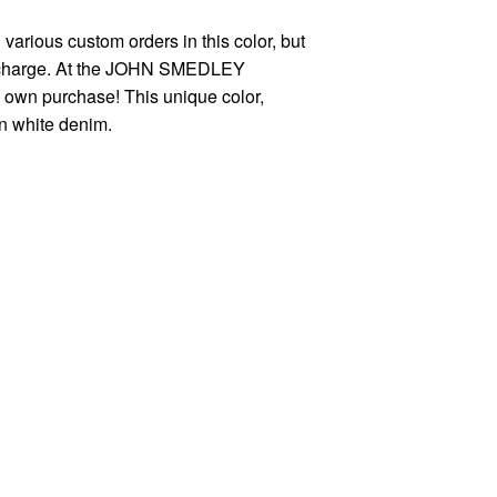
ous custom orders in this color, but
n in charge. At the JOHN SMEDLEY
my own purchase! This unique color,
en white denim.