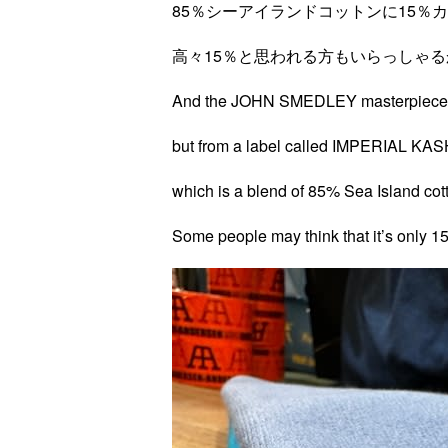
85％シーアイランドコットンに15％
高々15％と思われる方もいらっしゃ
And the JOHN SMEDLEY masterpiece I’m
but from a label called IMPERIAL KA
which is a blend of 85% Sea Island co
Some people may think that it’s only 1