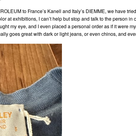
to France’s Kanell and Italy’s DIEMME, we have tried vari
olor at exhibitions, I can’t help but stop and talk to the perso
 caught my eye, and I even placed a personal order as if it were 
ually goes great with dark or light jeans, or even chinos, and ev