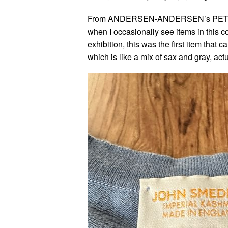
From ANDERSEN-ANDERSEN’s PETROLEUM 
when I occasionally see items in this c
exhibition, this was the first item that
which is like a mix of sax and gray, act