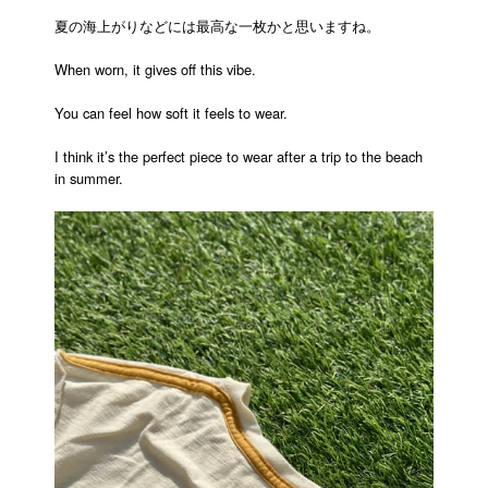
夏の海上がりなどには最高な一枚かと思いますね。
When worn, it gives off this vibe.
You can feel how soft it feels to wear.
I think it’s the perfect piece to wear after a trip to the beach
in summer.