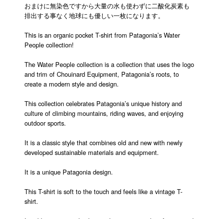
おまけに無染色ですから大量の水も使わずに二酸化炭素も
排出する事なく地球にも優しい一枚になります。
This is an organic pocket T-shirt from Patagonia’s Water
People collection!
The Water People collection is a collection that uses the logo
and trim of Chouinard Equipment, Patagonia’s roots, to
create a modern style and design.
This collection celebrates Patagonia’s unique history and
culture of climbing mountains, riding waves, and enjoying
outdoor sports.
It is a classic style that combines old and new with newly
developed sustainable materials and equipment.
It is a unique Patagonia design.
This T-shirt is soft to the touch and feels like a vintage T-
shirt.