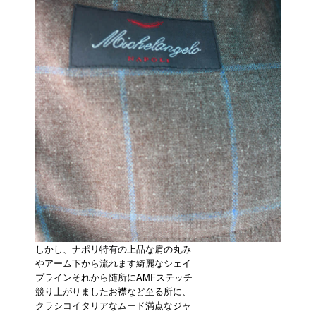
しかし、ナポリ特有の上品な肩の丸み
やアーム下から流れます綺麗なシェイ
プラインそれから随所にAMFステッチ
競り上がりましたお襟など至る所に、
クラシコイタリアなムード満点なジャ