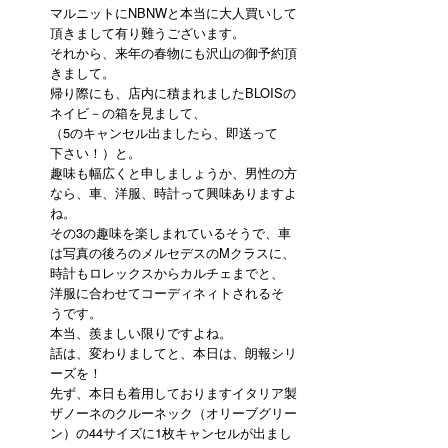
マルニットにNBNWと本当に大人買いして
頂きまして有り難うございます。
それから、来年の春物にも沢山の御予約頂
きまして。
帰り際にも、店内に積まれましたBLOISの
ネイビ－の箱を見まして、
（5のキャンセル出ましたら、即送って
下さい！）と。
趣味も幅広くと申しましょうか、男性の方
なら、車、洋服、時計って興味ありますよ
ね。
その3の趣味を楽しまれているそうで、車
は写真の後ろのメルセデスのMクラスに、
時計もロレックスからカルチェまでと、
洋服に合わせてコーディネィトされるそ
うです。
本当、羨ましい限りですよね。
話は、変わりましてと、本日は、朗報シリ
ーズを！
先ず、本日も着用しておりますイタリア製
ザノーネのクルーネック（オリーブグリー
ン）の44サイズに1枚キャンセルが出まし