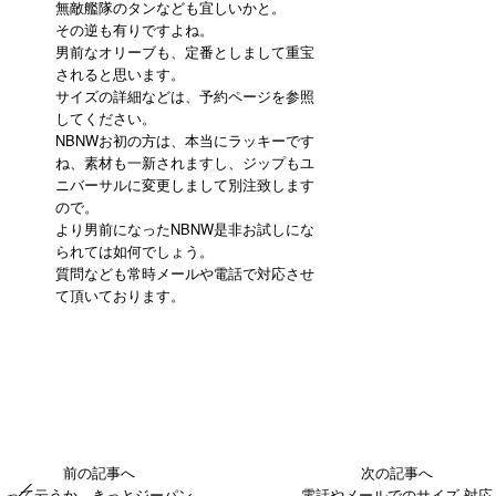
無敵艦隊のタンなども宜しいかと。
その逆も有りですよね。
男前なオリーブも、定番としまして重宝
されると思います。
サイズの詳細などは、予約ページを参照
してください。
NBNWお初の方は、本当にラッキーです
ね、素材も一新されますし、ジップもユ
ニバーサルに変更しまして別注致します
ので。
より男前になったNBNW是非お試しにな
られては如何でしょう。
質問なども常時メールや電話で対応させ
て頂いております。
前の記事へ
次の記事へ
って云うか、きっとジーパン
電話やメールでのサイズ 対応