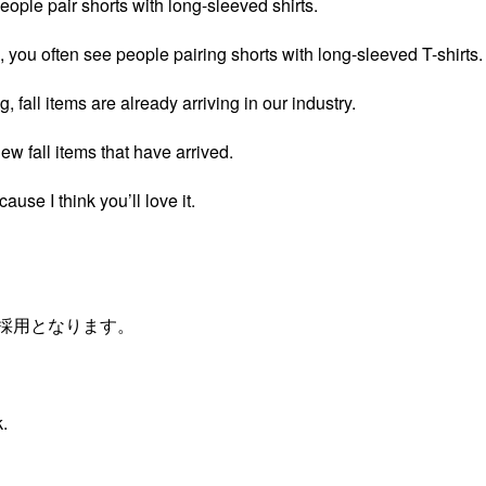
ople pair shorts with long-sleeved shirts.
 you often see people pairing shorts with long-sleeved T-shirts.
g, fall items are already arriving in our industry.
w fall items that have arrived.
cause I think you’ll love it.
採用となります。
k.