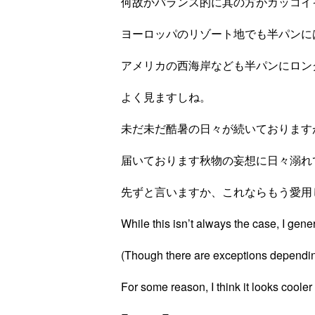
何故かバランス的に其の方がカッコイ
ヨーロッパのリゾート地でも半パンに
アメリカの西海岸なども半パンにロング
よく見ますしね。
未だ未だ酷暑の日々が続いております
届いております秋物の妄想に日々溺れ
先ずと言いますか、これならもう愛用
While this isn’t always the case, I gene
(Though there are exceptions dependin
For some reason, I think it looks cooler