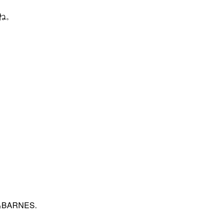
ね。
RE&BARNES.