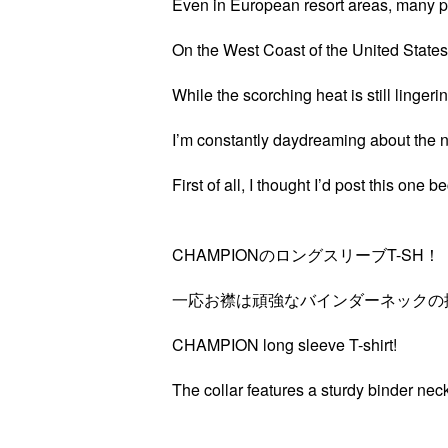
Even in European resort areas, many pe
On the West Coast of the United States,
While the scorching heat is still lingerin
I’m constantly daydreaming about the ne
First of all, I thought I’d post this one be
CHAMPIONのロングスリーブT-SH！
一応お襟は頑強なバインダーネックの
CHAMPION long sleeve T-shirt!
The collar features a sturdy binder nec