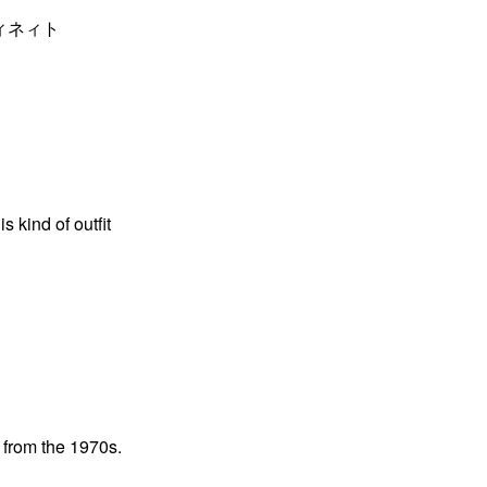
ィネィト
s kind of outfit
 from the 1970s.