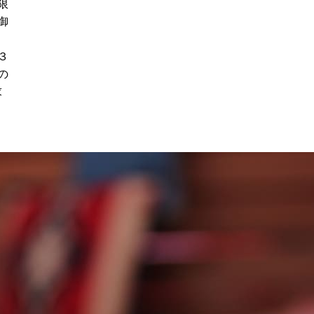
限
御
３
の
求