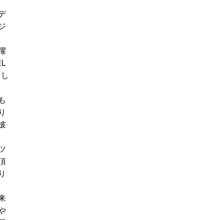
デ
ジ
躍
L
まし
も
り
披
ツ
頂
り
来
や