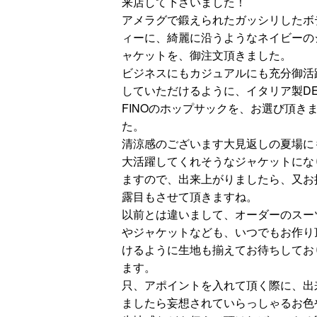
来店して下さいました！
アメラグで鍛えられたガッシリしたボ
ィーに、綺麗に沿うようなネイビーの
ャケットを、御注文頂きました。
ビジネスにもカジュアルにも充分御活
していただけるように、イタリア製DE
FINOのホップサックを、お選び頂き
た。
清涼感のございます大見返しの夏場に
大活躍してくれそうなジャケットにな
ますので、出来上がりましたら、又お
露目もさせて頂きますね。
以前とは違いまして、オーダーのスー
やジャケットなども、いつでもお作り
けるように生地も揃えてお待ちしてお
ます。
只、アポイントを入れて頂く際に、出
ましたら妄想されていらっしゃるお色