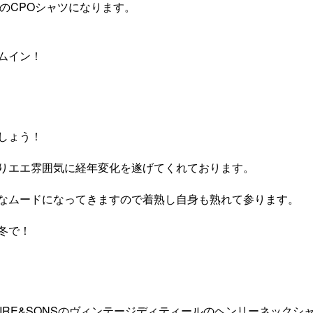
のCPOシャツになります。
ムイン！
しょう！
りエエ雰囲気に経年変化を遂げてくれております。
なムードになってきますので着熟し自身も熟れて参ります。
冬で！
IRE&SONSのヴィンテージディティールのヘンリーネックシ