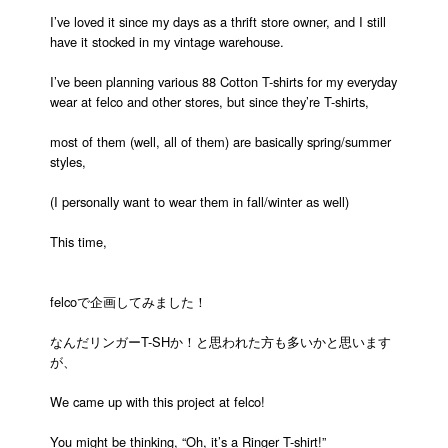
I’ve loved it since my days as a thrift store owner, and I still
have it stocked in my vintage warehouse.
I’ve been planning various 88 Cotton T-shirts for my everyday
wear at felco and other stores, but since they’re T-shirts,
most of them (well, all of them) are basically spring/summer
styles,
(I personally want to wear them in fall/winter as well)
This time,
felcoで企画してみました！
なんだリンガーT-SHか！と思われた方も多いかと思います
が、
We came up with this project at felco!
You might be thinking, “Oh, it’s a Ringer T-shirt!”