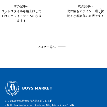
前の記事へ
次の記事へ
コートスタイルを格上げして
此の後もアポイント通りに
くれるホワイトデニムになり
続々と極楽鳥の来店です！
ます！
ブログ一覧へ
770-0802 徳島県徳島市吉野本町2-6-１F
2-6-1F Yoshinohoncho,Tokushima-Shi, Tokushima JAPAN