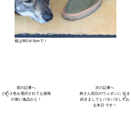
裾はWの4.5cmで！
前の記事へ
次の記事へ
どの３色を選択されても後悔
林さん別注のウェポンに 引き
の無い逸品かと！
続きましてとバタバタしてお
る本日 です！