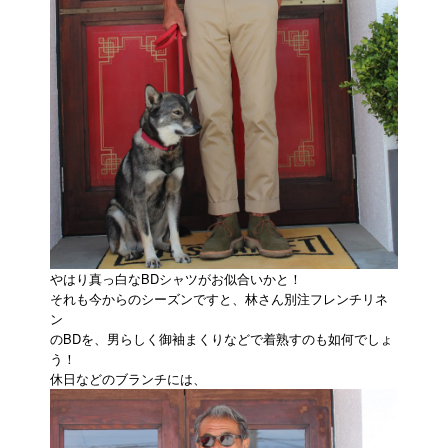
やはり真っ白なBDシャツがお似合いかと！
それも今からのシーズンですと、林さん別注フレンチリネ
ン
のBDを、男らしく御袖まくりなどで着熟すのも如何でしょ
う！
休日などのブランチには、