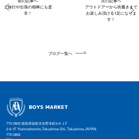
前の記事へ
次の記事へ
ご旅行や出張の相棒にも是
アウトドアーから街履きまで
非！
お楽しみ頂ける1足になりま
す！
ブログ一覧へ
770-0802 徳島県徳島市吉野本町2-6-１F
2-6-1F Yoshinohoncho,Tokushima-Shi, Tokushima JAPAN
770-0802