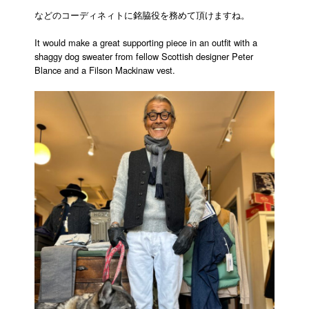
などのコーディネィトに銘脇役を務めて頂けますね。
It would make a great supporting piece in an outfit with a
shaggy dog ​​sweater from fellow Scottish designer Peter
Blance and a Filson Mackinaw vest.