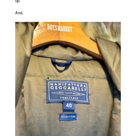
up.
And,