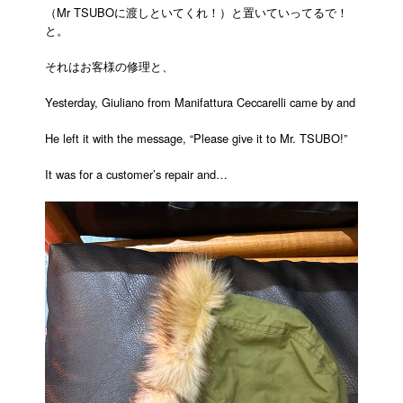
（Mr TSUBOに渡しといてくれ！）と置いていってるで！
と。
それはお客様の修理と、
Yesterday, Giuliano from Manifattura Ceccarelli came by and
He left it with the message, “Please give it to Mr. TSUBO!”
It was for a customer’s repair and…