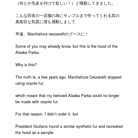
（何とか毛皮を付けて欲しい！）と嘆願してきました。
こんな田舎の一店舗の為にサンプルまで作ってくれる其の
真面目な気質に僕も感動しまして
早速、Manifattura ceccarelliのブースに！
Some of you may already know, but this is the hood of the
Alaska Parka.
Why is this?
The truth is, a few years ago, Manifattura Ceccarelli stopped
using coyote fur,
which meant that my beloved Alaska Parka could no longer
be made with coyote fur.
For that reason, I didn’t order it, but
President Giuliano found a similar synthetic fur and recreated
the hood as a sample.