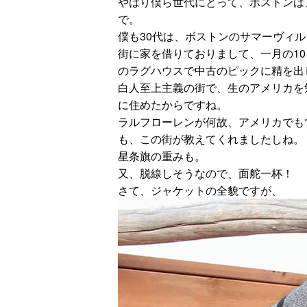
やはり僕ら世代にとって、ボストンは
で。
僕も30代は、ボストンのサマーヴィ
街に家を借りておりまして、一月の1
のラグハウスで中古のピックに精を出
白人至上主義の街で、生のアメリカを
に住めたからですね。
ラルフローレンが何故、アメリカでも
も、この街が教えてくれましたしね。
星条旗の重みも。
又、脱線しそうなので、面舵一杯！
さて、ジャケットの全貌ですが、