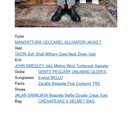
Outer
MANIFATTURA CECCAREL ALLIGATOR JACKET
Vest
TAION Soft Shell Military Crew Neck Down Vest
Knit
JOHN SMEDLEY 24G Merino Wool Turtleneck Sweater
Globe
DENTS PECCARY UNLINING GLOVES
Sunglasses
Eyevol BELLO
Pants
Zanella Bespoke Fine Corduroy TRS
Shoes
JALAN SRIWIJAYA Bespoke Raffle Double Crepe Sole
Bag
CHESAPEAKE’S HELMET BAG