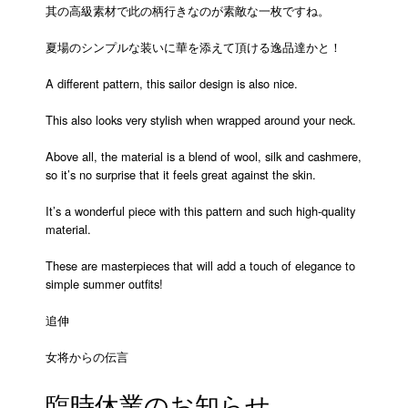
其の高級素材で此の柄行きなのが素敵な一枚ですね。
夏場のシンプルな装いに華を添えて頂ける逸品達かと！
A different pattern, this sailor design is also nice.
This also looks very stylish when wrapped around your neck.
Above all, the material is a blend of wool, silk and cashmere,
so it’s no surprise that it feels great against the skin.
It’s a wonderful piece with this pattern and such high-quality
material.
These are masterpieces that will add a touch of elegance to
simple summer outfits!
追伸
女将からの伝言
臨時休業のお知らせ