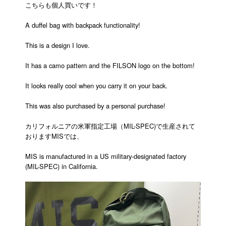
こちらも個人買いです！
A duffel bag with backpack functionality!
This is a design I love.
It has a camo pattern and the FILSON logo on the bottom!
It looks really cool when you carry it on your back.
This was also purchased by a personal purchase!
カリフォルニアの米軍指定工場（MIL-SPEC)で生産されて
おりますMISでは、
MIS is manufactured in a US military-designated factory
(MIL-SPEC) in California.